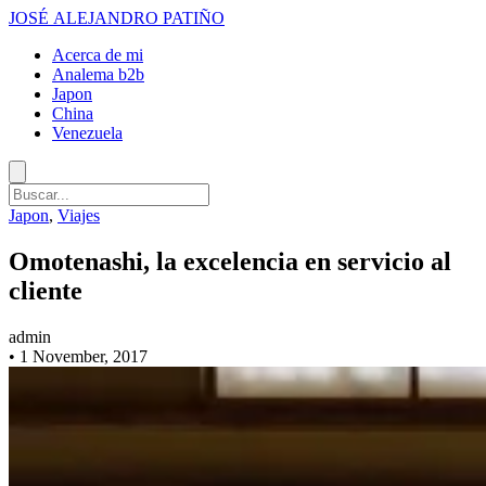
JOSÉ ALEJANDRO PATIÑO
Acerca de mi
Analema b2b
Japon
China
Venezuela
Japon
,
Viajes
Omotenashi, la excelencia en servicio al
cliente
admin
•
1 November, 2017