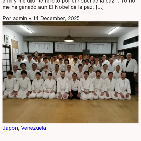
a mi y me dijo “te felicito por el nobel de la paz” . Yo no
me he ganado aun El Nobel de la paz, […]
Por admin
•
14 December, 2025
Japon
,
Venezuela