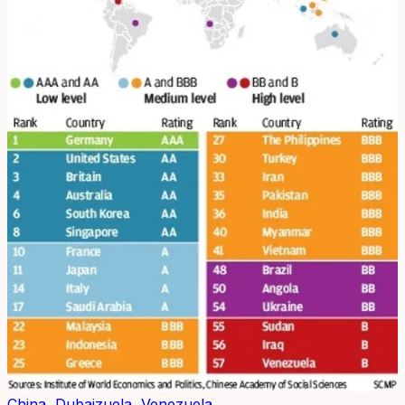
China
,
Dubaizuela
,
Venezuela