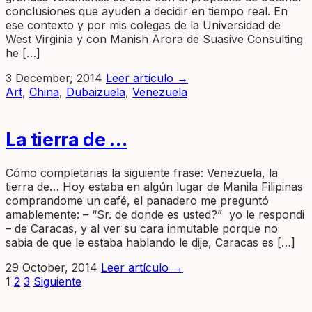
conclusiones que ayuden a decidir en tiempo real. En
ese contexto y por mis colegas de la Universidad de
West Virginia y con Manish Arora de Suasive Consulting
he […]
3 December, 2014
Leer artículo
→
Art
,
China
,
Dubaizuela
,
Venezuela
La tierra de …
Cómo completarias la siguiente frase: Venezuela, la
tierra de… Hoy estaba en algún lugar de Manila Filipinas
comprandome un café, el panadero me preguntó
amablemente: – “Sr. de donde es usted?” yo le respondi
– de Caracas, y al ver su cara inmutable porque no
sabia de que le estaba hablando le dije, Caracas es […]
29 October, 2014
Leer artículo
→
Página
Página
Página
Posts
1
2
3
Siguiente