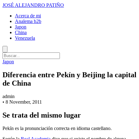
JOSÉ ALEJANDRO PATIÑO
Acerca de mi
Analema b2b
Japon
China
Venezuela
Japon
Diferencia entre Pekín y Beijing la capital
de China
admin
•
8 November, 2011
Se trata del mismo lugar
Pekín es la pronunciación correcta en idioma castellano.
Según la
Real Academia
dice que si existe el nombre de alguna