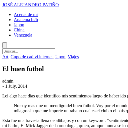
JOSÉ ALEJANDRO PATIÑO
Acerca de mi
Analema b2b
Japon
China
Venezuela
Art
,
Cupo de cadivi internet
,
Japon
,
Viajes
El buen futbol
admin
•
1 July, 2014
Lei algo hace dias que identifico mis sentimientos luego de haber ido
No soy mas que un mendigo del buen futbol. Voy por el mundo, 
milagro sin que me importe un rabano cual es el club o el pais
Esta fue una travesia llena de altibajos y con un keyword: “sentimien
mi Padre, El Mick Jagger de la oncologia, quien, aunque nunca se lo d