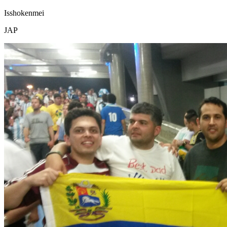
Isshokenmei
JAP