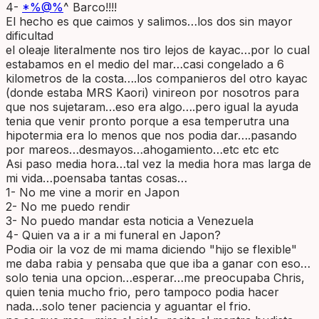
4-
*%@%
^ Barco!!!!
El hecho es que caimos y salimos…los dos sin mayor
dificultad
el oleaje literalmente nos tiro lejos de kayac…por lo cual
estabamos en el medio del mar…casi congelado a 6
kilometros de la costa….los companieros del otro kayac
(donde estaba MRS Kaori) vinireon por nosotros para
que nos sujetaram…eso era algo….pero igual la ayuda
tenia que venir pronto porque a esa temperutra una
hipotermia era lo menos que nos podia dar….pasando
por mareos…desmayos…ahogamiento…etc etc etc
Asi paso media hora…tal vez la media hora mas larga de
mi vida…poensaba tantas cosas…
1- No me vine a morir en Japon
2- No me puedo rendir
3- No puedo mandar esta noticia a Venezuela
4- Quien va a ir a mi funeral en Japon?
Podia oir la voz de mi mama diciendo "hijo se flexible"
me daba rabia y pensaba que que iba a ganar con eso…
solo tenia una opcion…esperar…me preocupaba Chris,
quien tenia mucho frio, pero tampoco podia hacer
nada…solo tener paciencia y aguantar el frio.