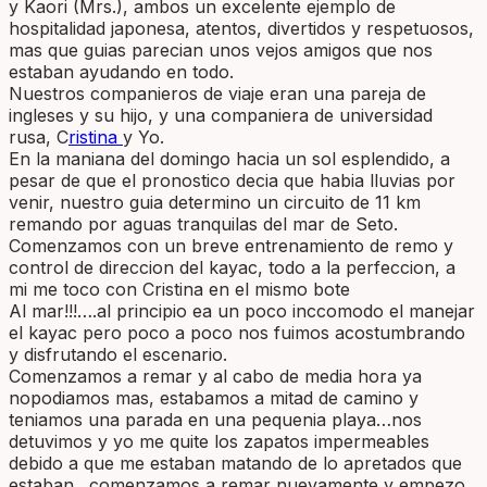
y Kaori (Mrs.), ambos un excelente ejemplo de
hospitalidad japonesa, atentos, divertidos y respetuosos,
mas que guias parecian unos vejos amigos que nos
estaban ayudando en todo.
Nuestros companieros de viaje eran una pareja de
ingleses y su hijo, y una companiera de universidad
rusa, C
ristina
y Yo.
En la maniana del domingo hacia un sol esplendido, a
pesar de que el pronostico decia que habia lluvias por
venir, nuestro guia determino un circuito de 11 km
remando por aguas tranquilas del mar de Seto.
Comenzamos con un breve entrenamiento de remo y
control de direccion del kayac, todo a la perfeccion, a
mi me toco con Cristina en el mismo bote
Al mar!!!….al principio ea un poco inccomodo el manejar
el kayac pero poco a poco nos fuimos acostumbrando
y disfrutando el escenario.
Comenzamos a remar y al cabo de media hora ya
nopodiamos mas, estabamos a mitad de camino y
teniamos una parada en una pequenia playa…nos
detuvimos y yo me quite los zapatos impermeables
debido a que me estaban matando de lo apretados que
estaban…comenzamos a remar nuevamente y empezo