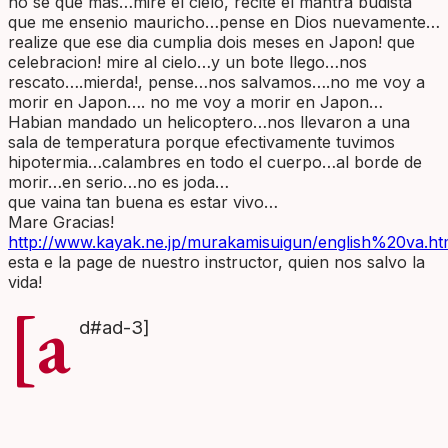
no se que mas…mire el cielo, recite el mantra budista
que me ensenio mauricho…pense en Dios nuevamente…
realize que ese dia cumplia dois meses en Japon! que
celebracion! mire al cielo…y un bote llego…nos
rescato….mierda!, pense…nos salvamos….no me voy a
morir en Japon…. no me voy a morir en Japon…
Habian mandado un helicoptero…nos llevaron a una
sala de temperatura porque efectivamente tuvimos
hipotermia…calambres en todo el cuerpo…al borde de
morir…en serio…no es joda…
que vaina tan buena es estar vivo…
Mare Gracias!
http://www.kayak.ne.jp/murakamisuigun/english%20va.ht
esta e la page de nuestro instructor, quien nos salvo la
vida!
[a
d#ad-3]