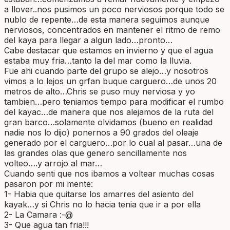
a llover..nos pusimos un poco nerviosos porque todo se
nublo de repente…de esta manera seguimos aunque
nerviosos, concentrados en mantener el ritmo de remo
del kaya para llegar a algun lado…pronto…
Cabe destacar que estamos en invierno y que el agua
estaba muy fria…tanto la del mar como la lluvia.
Fue ahi cuando parte del grupo se alejo…y nosotros
vimos a lo lejos un grfan buque carguero…de unos 20
metros de alto…Chris se puso muy nerviosa y yo
tambien…pero teniamos tiempo para modificar el rumbo
del kayac…de manera que nos alejamos de la ruta del
gran barco…solamente olvidamos (bueno en realidad
nadie nos lo dijo) ponernos a 90 grados del oleaje
generado por el carguero…por lo cual al pasar…una de
las grandes olas que genero sencillamente nos
volteo….y arrojo al mar…
Cuando senti que nos ibamos a voltear muchas cosas
pasaron por mi mente:
1- Habia que quitarse los amarres del asiento del
kayak…y si Chris no lo hacia tenia que ir a por ella
2- La Camara :-@
3- Que agua tan fria!!!