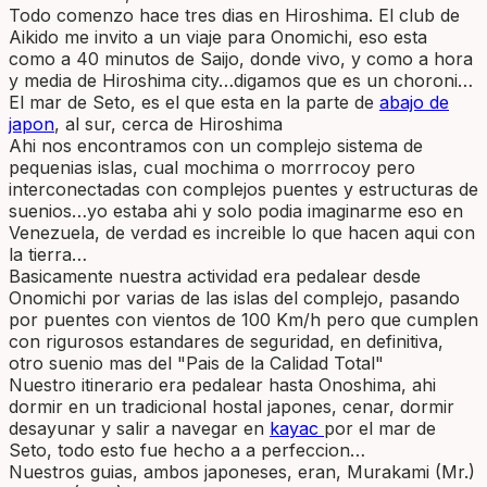
Todo comenzo hace tres dias en Hiroshima. El club de
Aikido me invito a un viaje para Onomichi, eso esta
como a 40 minutos de Saijo, donde vivo, y como a hora
y media de Hiroshima city…digamos que es un choroni…
El mar de Seto, es el que esta en la parte de
abajo de
japon
, al sur, cerca de Hiroshima
Ahi nos encontramos con un complejo sistema de
pequenias islas, cual mochima o morrrocoy pero
interconectadas con complejos puentes y estructuras de
suenios…yo estaba ahi y solo podia imaginarme eso en
Venezuela, de verdad es increible lo que hacen aqui con
la tierra…
Basicamente nuestra actividad era pedalear desde
Onomichi por varias de las islas del complejo, pasando
por puentes con vientos de 100 Km/h pero que cumplen
con rigurosos estandares de seguridad, en definitiva,
otro suenio mas del "Pais de la Calidad Total"
Nuestro itinerario era pedalear hasta Onoshima, ahi
dormir en un tradicional hostal japones, cenar, dormir
desayunar y salir a navegar en
kayac
por el mar de
Seto, todo esto fue hecho a a perfeccion…
Nuestros guias, ambos japoneses, eran, Murakami (Mr.)