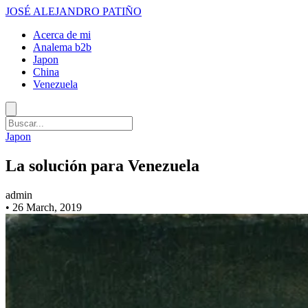
JOSÉ ALEJANDRO PATIÑO
Acerca de mi
Analema b2b
Japon
China
Venezuela
Japon
La solución para Venezuela
admin
•
26 March, 2019