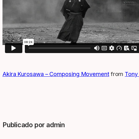
Akira Kurosawa – Composing Movement
from
Tony
Publicado por admin