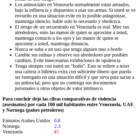
Los antisociales en Venezuela normalmente estan armados,
bajo la influencia y dispuestos a usar sus armas. Si usted se ve
envuelto en una situacion evite en lo posible antagonizar,
mantenga silencio, hable solo lo necesario y obedezca.
El riesgo de ser secuestrado en Venezuela es real. Mire sus
alrededores, mire las manos de quien se aproxime a usted,
mantenga contacto a los ojos y las manos de quien se
aproxime a usted, mantenga distancia.
Nunca se suba a un taxi que tenga alguien mas a bordo
Cambie sus rutinas y observe sus alrededores por posibles
cambios. Evite innecesarias exhibiciones de opulencia
Tenga siempre con usted un “botín”. Esto se refiere a tener
una cartera o billetera extra con suficiente dinero que pueda
ser entregado en una situación difícil y que sirva para saciar a
un antisocial, pero que no contenga sus documentos
personales u otros objetos de valor intrínseco.
Para concluir dejo las cifras comparativas de violencia
(asesinatos) por cada 100 mil habitantes entre Venezuela, UAE
y Noruega (países petroleros)
Emiratos Arabes Unidos
0.8
Noruega
2.3
Venezuela
45