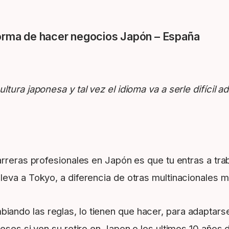
 forma de hacer negocios Japón – España
tura japonesa y tal vez el idioma va a serle difícil a
rreras profesionales en Japón es que tu entras a trab
leva a Tokyo, a diferencia de otras multinacionales 
ando las reglas, lo tienen que hacer, para adaptars
eses si ven su retiro en Japon o los ultimos 10 años 