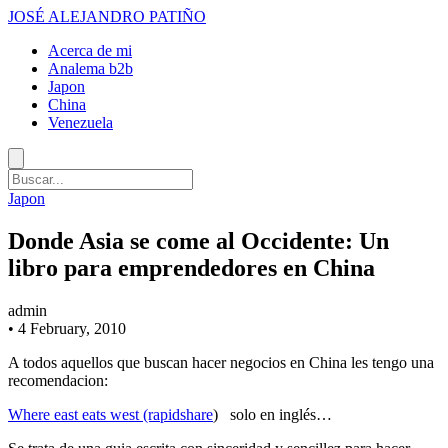
JOSÉ ALEJANDRO PATIÑO
Acerca de mi
Analema b2b
Japon
China
Venezuela
Japon
Donde Asia se come al Occidente: Un
libro para emprendedores en China
admin
•
4 February, 2010
A todos aquellos que buscan hacer negocios en China les tengo una
recomendacion:
Where east eats west (rapidshare
) solo en inglés…