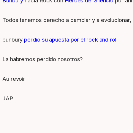
Bunbury
hacia Rock con
Heroes del Silencio
por ahi
Todos tenemos derecho a cambiar y a evolucionar, a 
bunbury
perdio su apuesta por el rock and rol
l
La habremos perdido nosotros?
Au revoir
JAP