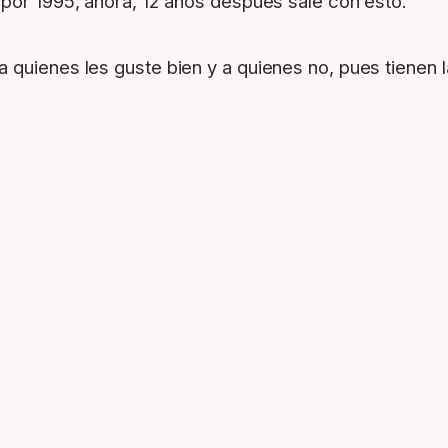
 por 1995, ahora, 12 años despues sale con esto.
quienes les guste bien y a quienes no, pues tienen l