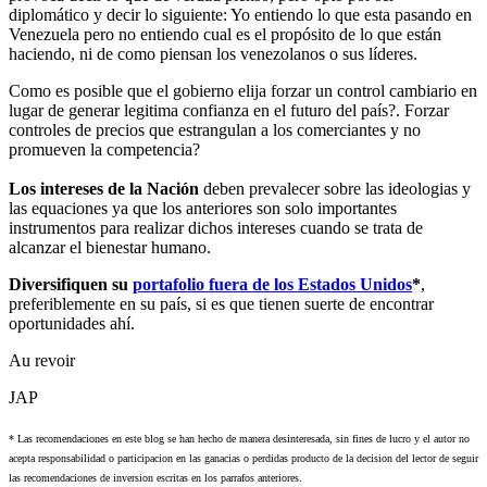
diplomático y decir lo siguiente: Yo entiendo lo que esta pasando en
Venezuela pero no entiendo cual es el propósito de lo que están
haciendo, ni de como piensan los venezolanos o sus líderes.
Como es posible que el gobierno elija forzar un control cambiario en
lugar de generar legitima confianza en el futuro del país?. Forzar
controles de precios que estrangulan a los comerciantes y no
promueven la competencia?
Los intereses de la Nación
deben prevalecer sobre las ideologias y
las equaciones ya que los anteriores son solo importantes
instrumentos para realizar dichos intereses cuando se trata de
alcanzar el bienestar humano.
Diversifiquen su
portafolio fuera de los Estados Unidos
*
,
preferiblemente en su país, si es que tienen suerte de encontrar
oportunidades ahí.
Au revoir
JAP
* Las recomendaciones en este blog se han hecho de manera desinteresada, sin fines de lucro y el autor no
acepta responsabilidad o participacion en las ganacias o perdidas producto de la decision del lector de seguir
las recomendaciones de inversion escritas en los parrafos anteriores.