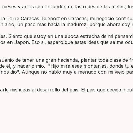
 meses y anios se confunden en las redes de las metas, los
 en la Torre Caracas Teleport en Caracas, mi negocio conti
n anio, un paso mas hacia la madurez, porque ahora soy 
iales. Siento que estoy en una epoca estrecha de mi pensam
s en Japon. Eso si, espero que estas ideas que se me ocur
io de tener una gran hacienda, plantar toda clase de frut
 de el, y hacerlo mio. "Hijo mira esas montanias, donde 
os nos dio". Aunque no hablo muy a menudo con mi viejo pa
e mis ideas al desarrollo del pais. El pais que decida incu