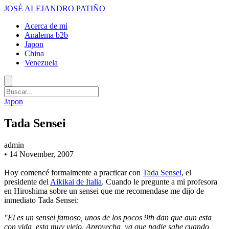
JOSÉ ALEJANDRO PATIÑO
Acerca de mi
Analema b2b
Japon
China
Venezuela
Japon
Tada Sensei
admin
•
14 November, 2007
Hoy comencé formalmente a practicar con
Tada Sensei
, el
presidente del
Aikikai de Italia
. Cuando le pregunte a mi profesora
en Hiroshima sobre un sensei que me recomendase me dijo de
inmediato Tada Sensei:
"El es un sensei famoso, unos de los pocos 9th dan que aun esta
con vida, esta muy viejo. Aprovecha, ya que nadie sabe cuando