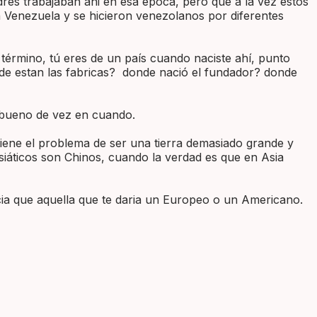
res trabajaban ahi en esa época, pero que a la vez estos
n Venezuela y se hicieron venezolanos por diferentes
 término, tú eres de un país cuando naciste ahí, punto
de estan las fabricas? donde nació el fundador? donde
s bueno de vez en cuando.
tiene el problema de ser una tierra demasiado grande y
 asiáticos son Chinos, cuando la verdad es que en Asia
acia que aquella que te daria un Europeo o un Americano.