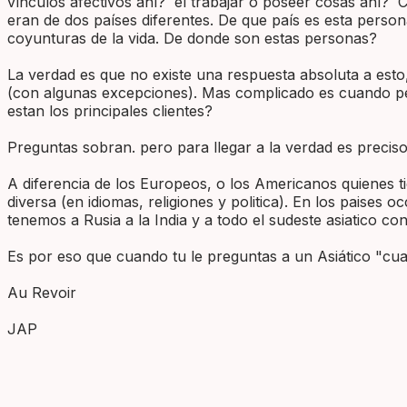
vínculos afectivos ahí? el trabajar o poseer cosas ahí?
eran de dos países diferentes. De que país es esta pers
coyunturas de la vida. De donde son estas personas?
La verdad es que no existe una respuesta absoluta a esto,
(con algunas excepciones). Mas complicado es cuando pe
estan los principales clientes?
Preguntas sobran. pero para llegar a la verdad es precis
A diferencia de los Europeos, o los Americanos quienes t
diversa (en idiomas, religiones y politica). En los paises
tenemos a Rusia a la India y a todo el sudeste asiatico con
Es por eso que cuando tu le preguntas a un Asiático "cual
Au Revoir
JAP