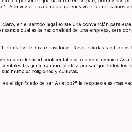
 Conozco personas que nacieron en us país, porque sus pad
ona?. A la vez conozco gente quienes vivieron unos años e
 claro, en el sentido legal existe una convención para este
nsamos cual es la nacionalidad de una empresa, sera don
o formularlas todas, o casi todas. Responderlas tambien e
ienen una identidad continental mas o menos definida Asia 
 occidentales las gente comun tiende a pensar que todos los
 sus múltiples religiones y culturas.
 es el significado de ser Asiático?" la respuesta es mas v