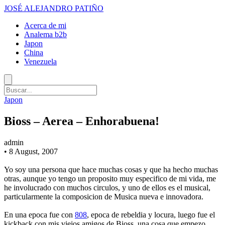
JOSÉ ALEJANDRO PATIÑO
Acerca de mi
Analema b2b
Japon
China
Venezuela
Japon
Bioss – Aerea – Enhorabuena!
admin
•
8 August, 2007
Yo soy una persona que hace muchas cosas y que ha hecho muchas
otras, aunque yo tengo un proposito muy especifico de mi vida, me
he involucrado con muchos circulos, y uno de ellos es el musical,
particularmente la composicion de Musica nueva e innovadora.
En una epoca fue con
808
, epoca de rebeldia y locura, luego fue el
kickback con mis viejos amigos de Bioss, una cosa que empezo