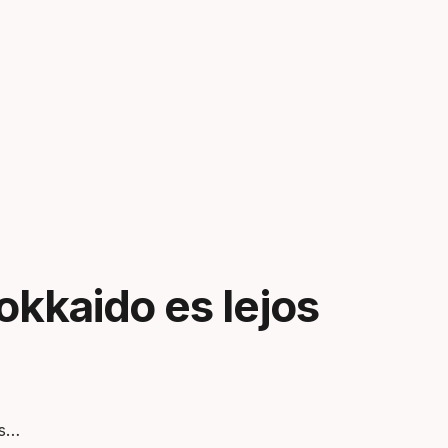
kkaido es lejos
os…