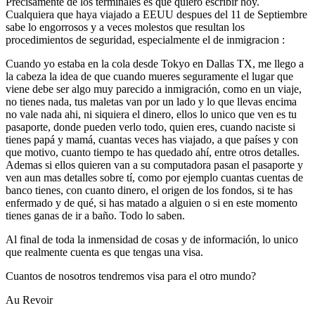
Precisamente de los terminales es que quiero escribir hoy.
Cualquiera que haya viajado a EEUU despues del 11 de Septiembre
sabe lo engorrosos y a veces molestos que resultan los
procedimientos de seguridad, especialmente el de inmigracion :
Cuando yo estaba en la cola desde Tokyo en Dallas TX, me llego a
la cabeza la idea de que cuando mueres seguramente el lugar que
viene debe ser algo muy parecido a inmigración, como en un viaje,
no tienes nada, tus maletas van por un lado y lo que llevas encima
no vale nada ahi, ni siquiera el dinero, ellos lo unico que ven es tu
pasaporte, donde pueden verlo todo, quien eres, cuando naciste si
tienes papá y mamá, cuantas veces has viajado, a que países y con
que motivo, cuanto tiempo te has quedado ahí, entre otros detalles.
Ademas si ellos quieren van a su computadora pasan el pasaporte y
ven aun mas detalles sobre tí, como por ejemplo cuantas cuentas de
banco tienes, con cuanto dinero, el origen de los fondos, si te has
enfermado y de qué, si has matado a alguien o si en este momento
tienes ganas de ir a baño. Todo lo saben.
Al final de toda la inmensidad de cosas y de información, lo unico
que realmente cuenta es que tengas una visa.
Cuantos de nosotros tendremos visa para el otro mundo?
Au Revoir