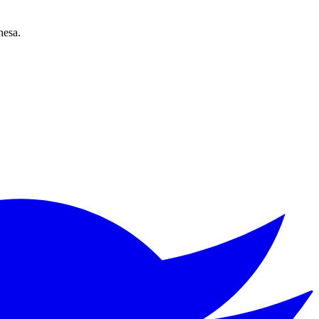
nesa.