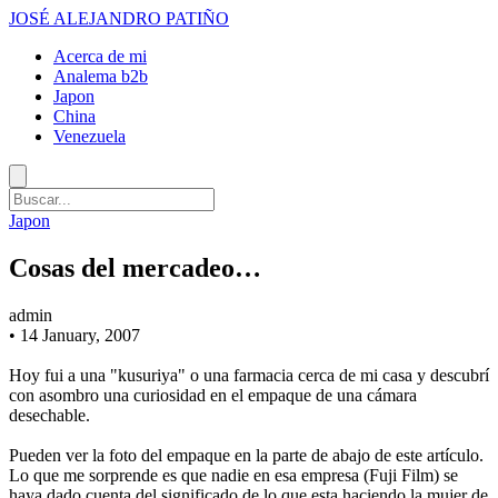
JOSÉ ALEJANDRO PATIÑO
Acerca de mi
Analema b2b
Japon
China
Venezuela
Japon
Cosas del mercadeo…
admin
•
14 January, 2007
Hoy fui a una "kusuriya" o una farmacia cerca de mi casa y descubrí
con asombro una curiosidad en el empaque de una cámara
desechable.
Pueden ver la foto del empaque en la parte de abajo de este artículo.
Lo que me sorprende es que nadie en esa empresa (Fuji Film) se
haya dado cuenta del significado de lo que esta haciendo la mujer de