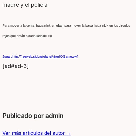
madre y el policia.
Para mover a la gente, haga click en ellas, para mover la balsa haga click en los circulos
rojos que están a cada lado del rio.
Jugar:
http://freeweb.siol.net/danej/riverIQGame.swf
[ad#ad-3]
Publicado por admin
Ver más artículos del autor →