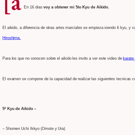
[a
En 16 dias
voy a obtener mi 5to Kyu de Aikido
,
El aikido, a diferencia de otras artes marciales se empieza siendo 6 kyu, y v
Hiroshima.
Para los que no conocen sobre el aikido les invito a ver este video de
karate 
El examen se compone de la capacidad de realizar las siguientes tecnicas co
5º Kyu de Aikido –
– Shomen Uchi Ikkyo (Omote y Ura)