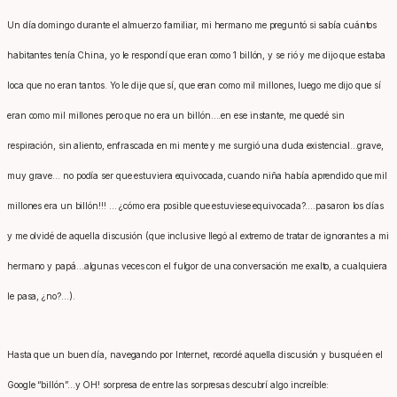
Un día domingo durante el almuerzo familiar, mi hermano me preguntó si sabía cuántos
habitantes tenía China, yo le respondí que eran como 1 billón, y se rió y me dijo que estaba
loca que no eran tantos. Yo le dije que sí, que eran como mil millones, luego me dijo que sí
eran como mil millones pero que no era un billón….en ese instante, me quedé sin
respiración, sin aliento, enfrascada en mi mente y me surgió una duda existencial…grave,
muy grave… no podía ser que estuviera equivocada, cuando niña había aprendido que mil
millones era un billón!!! … ¿cómo era posible que estuviese equivocada?….pasaron los días
y me olvidé de aquella discusión (que inclusive llegó al extremo de tratar de ignorantes a mi
hermano y papá…algunas veces con el fulgor de una conversación me exalto, a cualquiera
le pasa, ¿no?…).
Hasta que un buen día, navegando por Internet, recordé aquella discusión y busqué en el
Google “billón”…y OH! sorpresa de entre las sorpresas descubrí algo increíble: