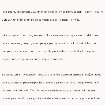
Para todo mundo (excepto USA) un trillón es un millón de billón, es decir: 1 trillón = 1×10^18
y en USA un trillón es un millón de millón, es decir: 1 trillón = 1×10^12.
…Así que ya se podrán imaginar los problemas internacionales y malos entendidos entre
países, cuando algún gringo dice, por ejemplo, que va a invertir 1 billón de dólares en
Europa, al pobre europeo que no sabe de esta problemática conceptual se le friega su
negocio pues le llega menos dinero del que presupuestó…..
Siguiendo con mi investigación, descubrí que la Real Academia Española (RAE), en 1995,
para solucionar en parte este problema, acuñó la palabra “millardo” que quiere decir mil
millones: 1 millardo = 1×10^9….Así los “mal enseñados” como yo pueden utilizar esta
palabra para no sufrir de angustiosas dudas existenciales…Ahora, ¿qué palabra utilizarán