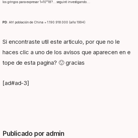
los gringos para expresar 1×10^18?….seguiré investigando….
PD
: Ah! población de China = 1.190.918.000 (año 1994)
Si encontraste util este articulo, por que no le
haces clic a uno de los avisos que aparecen en e
tope de esta pagina? 🙂 gracias
[ad#ad-3]
Publicado por admin