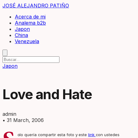
JOSÉ ALEJANDRO PATIÑO
Acerca de mi
Analema b2b
Japon
China
Venezuela
Japon
Love and Hate
admin
•
31 March, 2006
olo quería compartir esta foto y este
link
con ustedes