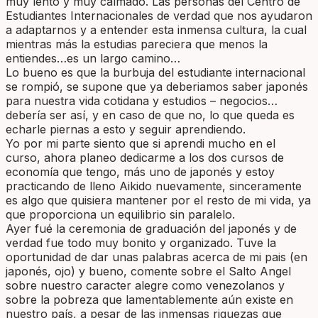
muy lento y muy calmado. Las personas del Centro de
Estudiantes Internacionales de verdad que nos ayudaron
a adaptarnos y a entender esta inmensa cultura, la cual
mientras más la estudias pareciera que menos la
entiendes…es un largo camino…
Lo bueno es que la burbuja del estudiante internacional
se rompió, se supone que ya deberiamos saber japonés
para nuestra vida cotidana y estudios – negocios…
debería ser así, y en caso de que no, lo que queda es
echarle piernas a esto y seguir aprendiendo.
Yo por mi parte siento que si aprendi mucho en el
curso, ahora planeo dedicarme a los dos cursos de
economía que tengo, más uno de japonés y estoy
practicando de lleno Aikido nuevamente, sinceramente
es algo que quisiera mantener por el resto de mi vida, ya
que proporciona un equilibrio sin paralelo.
Ayer fué la ceremonia de graduación del japonés y de
verdad fue todo muy bonito y organizado. Tuve la
oportunidad de dar unas palabras acerca de mi pais (en
japonés, ojo) y bueno, comente sobre el Salto Angel
sobre nuestro caracter alegre como venezolanos y
sobre la pobreza que lamentablemente aún existe en
nuestro país, a pesar de las inmensas riquezas que