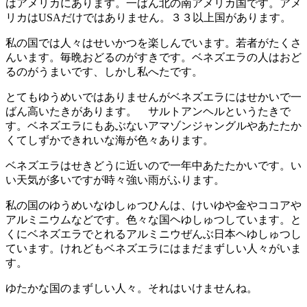
はアメリカにあります。一ばん北の南アメリカ国です。アメ
リカは
USA
だけではありません。３３以上国があります。
私の国では人々はせいかつを楽しんでいます。若者がたくさ
んいます。毎晩おどるのがすきです。ベネズエラの人はおど
るのがうまいです、しかし私へたです。
とてもゆうめいではありませんがベネズエラにはせかいで一
ばん高いたきがあります。 サルトアンヘルというたきで
す。ベネズエラにもあぶないアマゾンジャングルやあたたか
くてしずかできれいな海が色々あります。
ベネズエラはせきどうに近いので一年中あたたかいです。い
い天気が多いですが時々強い雨がふります。
私の国のゆうめいなゆしゅつひんは、けいゆや金やココアや
アルミニウムなどです。色々な国ヘゆしゅつしています。と
くにベネズエラでとれるアルミニウぜんぶ日本ヘゆしゅつし
ています。けれどもベネズエラにはまだまずしい人々がいま
す。
ゆたかな国のまずしい人々。
それはいけませんね。