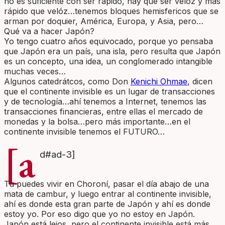
no es suficiente con ser rápido, hay que ser velóz y más
rápido que velóz…tenemos bloques hemisfericos que se
arman por doquier, América, Europa, y Asia, pero…
Qué va a hacer Japón?
Yo tengo cuatro años equivocado, porque yo pensaba
que Japón era un país, una isla, pero resulta que Japón
es un concepto, una idea, un conglomerado intangible
muchas veces…
Algunos catedrátcos, como Don
Kenichi Ohmae
, dicen
que el continente invisible es un lugar de transacciones
y de tecnología…ahí tenemos a Internet, tenemos las
transacciones financieras, entre ellas el mercado de
monedas y la bolsa…pero más importante…en el
continente invisible tenemos el FUTURO…
[a
d#ad-3]
Tu puedes vivir en Choroní, pasar el día abajo de una
mata de cambur, y luego entrar al continente invisible,
ahí es donde esta gran parte de Japón y ahí es donde
estoy yo. Por eso digo que yo no estoy en Japón.
Japón está lejos, pero el continente invisible está más