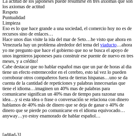
La actitud de los japoneses puede resumirse en tres axiomas que son
los axiomas de actitud
Respeto
Puntualidad
Limpieza
Eso es lo que hace grande a una sociedad, el comercio hoy no es de
recursos sino de enlaces…
Hace unos dias visite la isla del mar de Seto…he visto que ahora en
Venezuela hay un problema alrededor del tema del
viaducto
…ahora
yo me pregunto que hace el gobierno que no se busca el apoyo de
unos ingenieros japoneses para construir ese puente de nuevo en tres
meses, y a crédito!
Cabe destacar que no hablar español mas que un par de horas al dia
tiene un efecto estremecedor en el cerebro, esto tal vez lo pueden
corroborar otros compañeros fuera de tierras hispanas…uno se da
cuenta de la cantidad de repeticiones y palabras innecesarias que
tiene el idioma…imaginen un 40% mas de palabras para
comunicarse significan un 40% mas de tiempo para razonar una
idea…y si esta idea o frase o conversación se relaciona con dinero
hablamos de 40% más de dinero que se deja de ganar o 40% de
dinero que se pierde po comunicarse en el idioma equivocado…
anyway…yo estoy enamorado de hablar español…
[ad#ad-3]