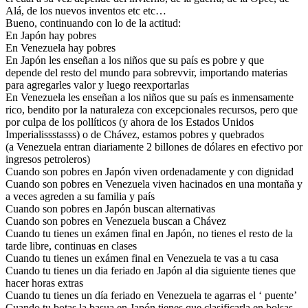
Alá, de los nuevos inventos etc etc…
Bueno, continuando con lo de la actitud:
En Japón hay pobres
En Venezuela hay pobres
En Japón les enseñan a los niños que su país es pobre y que
depende del resto del mundo para sobrevvir, importando materias
para agregarles valor y luego reexportarlas
En Venezuela les enseñan a los niños que su país es inmensamente
rico, bendito por la naturaleza con excepcionales recursos, pero que
por culpa de los pollíticos (y ahora de los Estados Unidos
Imperialissstasss) o de Chávez, estamos pobres y quebrados
(a Venezuela entran diariamente 2 billones de dólares en efectivo por
ingresos petroleros)
Cuando son pobres en Japón viven ordenadamente y con dignidad
Cuando son pobres en Venezuela viven hacinados en una montaña y
a veces agreden a su familia y país
Cuando son pobres en Japón buscan alternativas
Cuando son pobres en Venezuela buscan a Chávez
Cuando tu tienes un exámen final en Japón, no tienes el resto de la
tarde libre, continuas en clases
Cuando tu tienes un exámen final en Venezuela te vas a tu casa
Cuando tu tienes un dia feriado en Japón al dia siguiente tienes que
hacer horas extras
Cuando tu tienes un día feriado en Venezuela te agarras el ‘ puente’
Cuando tu botas la basua en Japón tienes que clasificarla en bolsas