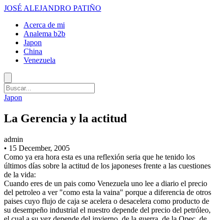
JOSÉ ALEJANDRO PATIÑO
Acerca de mi
Analema b2b
Japon
China
Venezuela
Japon
La Gerencia y la actitud
admin
•
15 December, 2005
Como ya era hora esta es una reflexión seria que he tenido los
últimos días sobre la actitud de los japoneses frente a las cuestiones
de la vida:
Cuando eres de un pais como Venezuela uno lee a diario el precio
del petroleo a ver "como esta la vaina" porque a diferencia de otros
paises cuyo flujo de caja se acelera o desacelera como producto de
su desempeño industrial el nuestro depende del precio del petróleo,
el cual a su vez depende del invierno, de la guerra, de la Opec, de