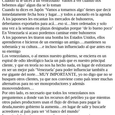
Cuando tu le dices a un venezolano ‘vamos a ver cuando nos
bebemos algo’ algun dia se lo toman
Cuando tu dices en Japón ‘Vamos a tomarnos algo’ tienes que decir
inmedatamente fecha hora y lugar…y todos a anotarlo en la agenda
A los japoneses les encantan los mercados de buhoneros,
deberiamos exportarlos para acá…eso si…bien ordenados y solo
una vez a la semana en plazas designadas porque ‘de lo bueno poco’
En Venezuela si acaso pordemos caminar entre buhoneros
A los japoneses les tiraron una bomba los Estados Unidos, ellos
aprendieron e hicieron de un enemigo un amigo….mantienen su
soberanía y su cultura….e incluso han influenciado al que antes era
su enemigo
Los venezolanos, o al menos nuestro gobierno, se encierra en un
espiral de odio ideológico hacia un país que es nuestro principal
cliente, y que en teoría no nos ha hecho nada, en lugar de esforzarse
en ser un mejor país ‘Venezuela’ para poder influenciar también a
ese gigante del norte…MUY IMPORTANTE, yo no digo que no se
busquen otros clientes, ya que nos conviene como país tener muchas
alternativas para no ser monoproductores y además
monovendedores…
Por otro lado, es necesario que todos los venezolanos nos
preguntemos a donde van los recursos del petróleo ya que mientras
otros países productores usan el flujo de divisas para pagar la
deuda,nuestro gobierno la aumenta…en lugar de salir y buscarle
acreedores al país para ser ‘el banco del mundo’