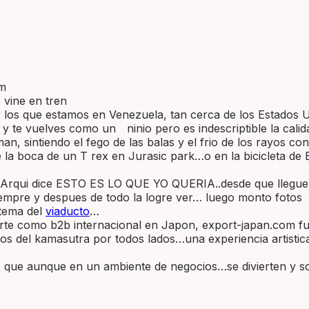
om
 vine en tren
os que estamos en Venezuela, tan cerca de los Estados Uni
 y te vuelves como un ninio pero es indescriptible la cali
 sintiendo el fego de las balas y el frio de los rayos con
la boca de un T rex en Jurasic park…o en la bicicleta de 
Arqui dice ESTO ES LO QUE YO QUERIA..desde que llegue qu
siempre y despues de todo la logre ver… luego monto fotos
 tema del
viaducto
…
arte como b2b internacional en Japon, export-japan.com fu
os del kamasutra por todos lados…una experiencia artistic
ente que aunque en un ambiente de negocios…se divierten 