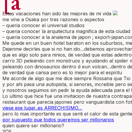
[a
Estas vacaciones han sido las mejores de mi vida
me vine a Osaka por tres razones o aspectos
– queria conocer el universal studios
– queria conocer la arquitectura magnifica de esta ciudad
– queria conocer a la analema de japon ; export-japan.c
Me quede en un buen hotel baraton en los suburbios, me
Dejenme decirles que si no han ido…debemos aprovechar l
que es algo solo para ninios, de verdad que estas adentro
carro 3D peleando con monstruos y ayudando al spider man,
peleando con dinosaurios dentro d eun volcan…dentro de 
de verdad que cansa pero es lo mejor para el espiritu
Me acorde de algo que me dice siempre Rossana que Tio 
y por ahi pasa una autopista, si senores, increible pero 
y nosotros seguimos sin pedir la ayuda adecuada para el
Lo ultimo que hice fue una invitacion de nuestra contrap
restaurant que parecia japones pero vanguardista con fot
viese ese lugar..es ARRECHISIMO…
pero lo mas importante es que senti el calor de esta g
por supuesto que todos queremos ser millonarios
quien quiere ser millonario?
YO!!