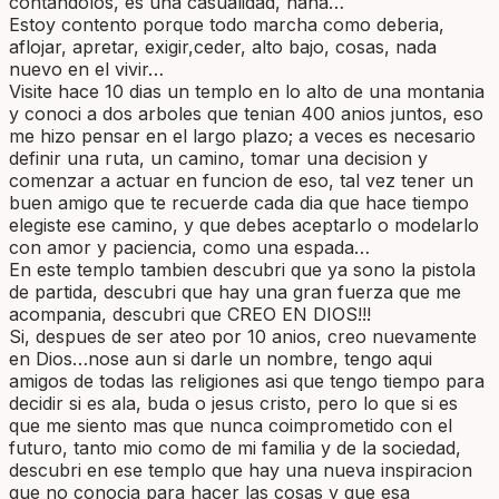
contandolos, es una casualidad, haha…
Estoy contento porque todo marcha como deberia,
aflojar, apretar, exigir,ceder, alto bajo, cosas, nada
nuevo en el vivir…
Visite hace 10 dias un templo en lo alto de una montania
y conoci a dos arboles que tenian 400 anios juntos, eso
me hizo pensar en el largo plazo; a veces es necesario
definir una ruta, un camino, tomar una decision y
comenzar a actuar en funcion de eso, tal vez tener un
buen amigo que te recuerde cada dia que hace tiempo
elegiste ese camino, y que debes aceptarlo o modelarlo
con amor y paciencia, como una espada…
En este templo tambien descubri que ya sono la pistola
de partida, descubri que hay una gran fuerza que me
acompania, descubri que CREO EN DIOS!!!
Si, despues de ser ateo por 10 anios, creo nuevamente
en Dios…nose aun si darle un nombre, tengo aqui
amigos de todas las religiones asi que tengo tiempo para
decidir si es ala, buda o jesus cristo, pero lo que si es
que me siento mas que nunca coimprometido con el
futuro, tanto mio como de mi familia y de la sociedad,
descubri en ese templo que hay una nueva inspiracion
que no conocia para hacer las cosas y que esa