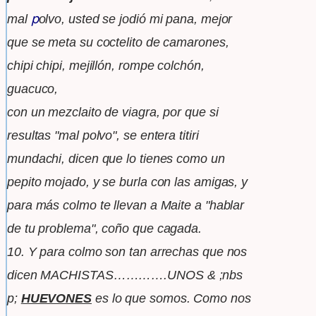
p
mal
olvo, usted se jodió mi pana, mejor
que se meta su
coctelito de camarones,
chipi chipi, mejillón, rompe colchón,
guacuco,
con un mezclaito de viagra, por que si
resultas "mal polvo", se
entera titiri
mundachi, dicen que lo tienes como un
pepito mojado, y se
burla con las
amigas, y
para más colmo te llevan a Maite a "hablar
de tu
problema", coño que
cagada.
10. Y para colmo son tan arrechas que nos
dicen MACHISTAS………….UNOS
& ;nbs
p;
HUEVONES
es lo que somos. Como nos