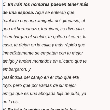
5.
En Irán los hombres pueden tener más
de una esposa.
Aquí se
enteran que
hablaste con una amiguita del gimnasio, el
peo
mi
hermanazo, terminan, se divorcian,
te embargan el sueldo, te
quitan el carro,
la
casa, te dejan en la calle y más rápido que
inmediatamente
se empatan
con tu mejor
amigo y andan montados en el carro que te
embargaron, y
pasándola del carajo en el club que era
tuyo, pero que por
vainas de su
mejor
amiga que es una abogada hija de puta, ya
no lo es.
6.
En Irán la mujer que le monta los