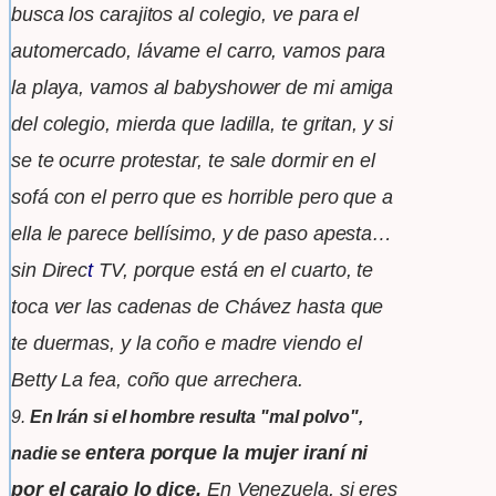
busca los carajitos al colegio, ve para el
automercado, lávame
el carro,
vamos para
la playa, vamos al babyshower de
mi amiga
del colegio, mierda que ladilla, te
gritan, y si
se te ocurre protestar, te sale dormir en el
sofá con el perro que es horrible pero que a
ella le parece
bellísimo, y de paso apesta…
sin Direc
t
TV, porque
está en el
cuarto, te
toca ver las cadenas de Chávez hasta que
te duermas, y la coño
e madre viendo
el
Betty La fea, coño que arrechera.
9.
En Irán si el hombre resulta "mal polvo",
entera porque la mujer iraní ni
nadie se
por el carajo lo dice.
En
Venezuela, si eres